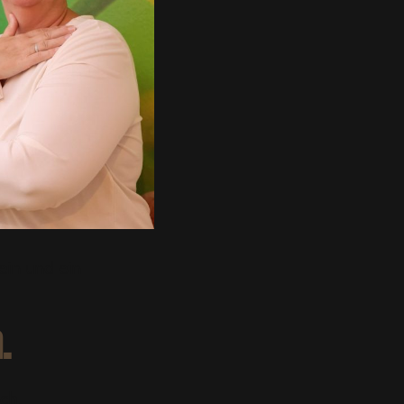
ein und ein
.
ch.