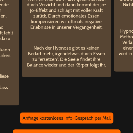
ende
durch Verzicht und dann kommt der Jo-
Nich
h
Jo-Effekt und schlägt mit voller Kraft
hen.
zurück. Durch emotionales Essen
kompensieren wir oftmals negative
nd
Erlebnisse in unserer Vergangenheit.
Hypnos
ft fehlt
Metho
 dazu
Verla
Nach der Hypnose gibt es keinen
eine
 kann
Bedarf mehr, irgendetwas durch Essen
wird i
ränken.
zu "ersetzen". Die Seele findet ihre
Balance wieder und der Körper folgt ihr.
diese
 dass
Anfrage kostenloses Info-Gespräch per Mail