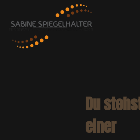
Du stehs
einer