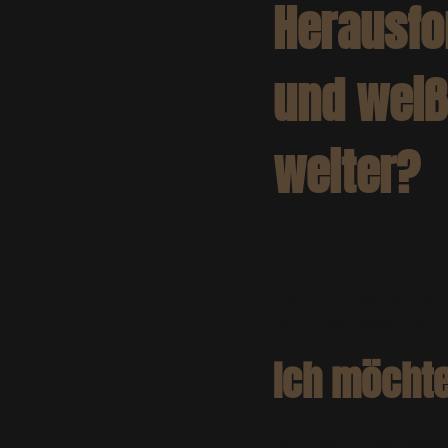
Herausfo
und weiß
weiter?
Du möchtest glücklic
befreites Leben führ
Ich möchte
Mein Name ist Sabine