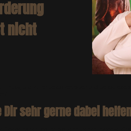
rderung
t nicht
h, mutig und voller Selbstvertrauen und Selbstliebe s
en?
 Dir sehr gerne dabei helfen
 Spiegelhalter und ich bin zertifizierter Hypnose-Coa