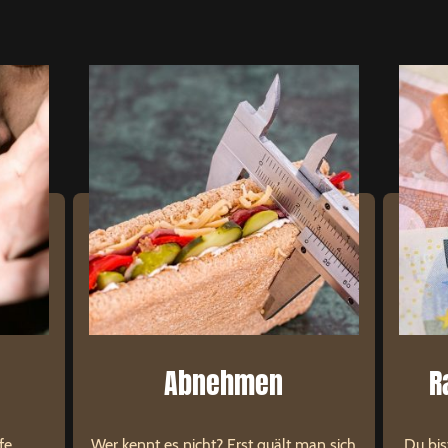
Abnehmen
R
fe
Wer kennt es nicht? Erst quält man sich
Du bis