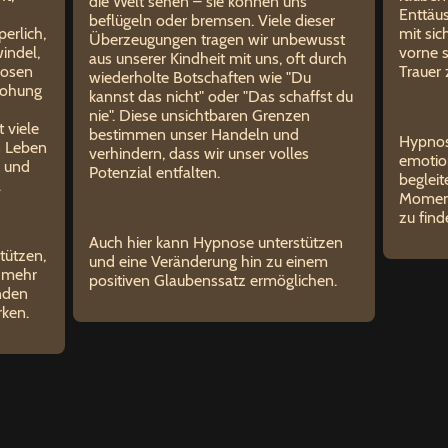
die Welt sehen – sie können uns
Enttäu
beflügeln oder bremsen. Viele dieser
perlich,
mit si
Überzeugungen tragen wir unbewusst
indel,
vorne s
aus unserer Kindheit mit uns, oft durch
losen
Trauer 
wiederholte Botschaften wie "Du
rohung
kannst das nicht" oder "Das schaffst du
nie". Diese unsichtbaren Grenzen
 viele
bestimmen unser Handeln und
Hypnos
 Leben
verhindern, dass wir unser volles
emotio
n und
Potenzial entfalten.
begleit
.
Moment
zu find
Auch hier kann Hypnose unterstützen
tützen,
und eine Veränderung hin zu einem
n mehr
positiven Glaubenssatz ermöglichen.
inden
rken.