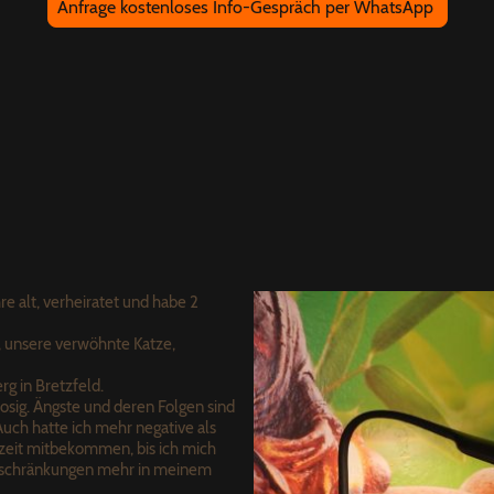
Anfrage kostenloses Info-Gespräch per WhatsApp
re alt, verheiratet und habe 2
, unsere verwöhnte Katze,
 in Bretzfeld.
osig. Ängste und deren Folgen sind
Auch hatte ich mehr negative als
zeit mitbekommen, bis ich mich
inschränkungen mehr in meinem