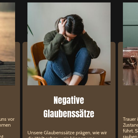
Negative
Glaubenssätze
 uns vor
Trauer 
ähmen
Zustand
führt. 
Unsere Glaubenssätze prägen, wie wir
t,
rauben